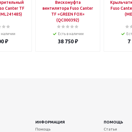
ирительный
Вискомуфта
Крыльчатк
so Canter TF
вентилятора Fuso Canter
Fuso Cant
(ML241485)
TF =GREEN FOX=
(ME
(QC000392)
в наличии
Есть в наличии
Ест
00
₽
38 750
₽
7
ИНФОРМАЦИЯ
ПОМОЩЬ
Помощь
Статьи