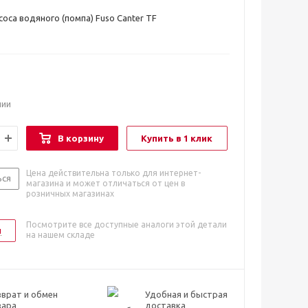
оса водяного (помпа) Fuso Canter TF
чии
В корзину
Купить в 1 клик
Цена действительна только для интернет-
ься
магазина и может отличаться от цен в
розничных магазинах
Посмотрите все доступные аналоги этой детали
и
на нашем складе
врат и обмен
Удобная и быстрая
вара
доставка