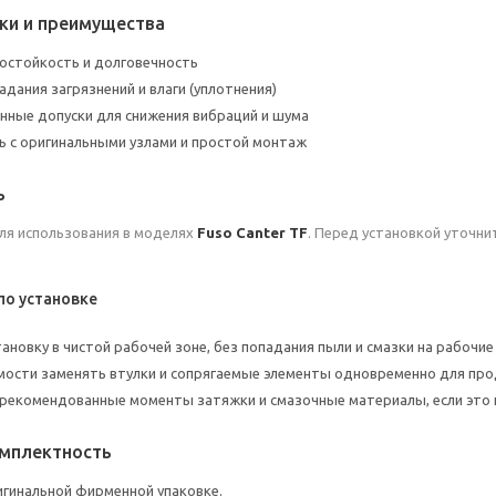
ки и преимущества
остойкость и долговечность
адания загрязнений и влаги (уплотнения)
ные допуски для снижения вибраций и шума
 с оригинальными узлами и простой монтаж
ь
ля использования в моделях
Fuso Canter TF
. Перед установкой уточни
о установке
ановку в чистой рабочей зоне, без попадания пыли и смазки на рабочие
ости заменять втулки и сопрягаемые элементы одновременно для прод
рекомендованные моменты затяжки и смазочные материалы, если это 
омплектность
игинальной фирменной упаковке.