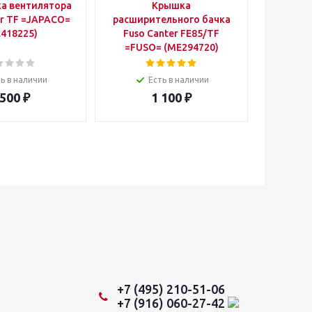
а вентилятора
Крышка
Прокла
er TF =JAPACO=
расширительного бачка
Cant
418225)
Fuso Canter FE85/TF
(
=FUSO= (ME294720)
ь в наличии
Есть в наличии
 500
₽
1 100
₽
+7 (495) 210-51-06
+7 (916) 060-27-42