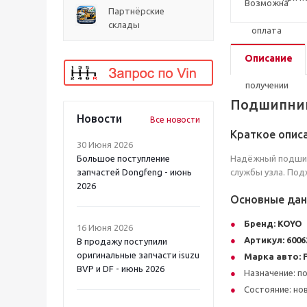
Партнёрские
склады
Описание
Подшипник
Новости
Все новости
Краткое опис
30 Июня 2026
Большое поступление
Надёжный подшип
запчастей Dongfeng - июнь
службы узла. Под
2026
Основные да
Бренд:
KOYO
16 Июня 2026
Артикул:
600
В продажу поступили
оригинальные запчасти isuzu
Марка авто:
BVP и DF - июнь 2026
Назначение: 
Состояние: но