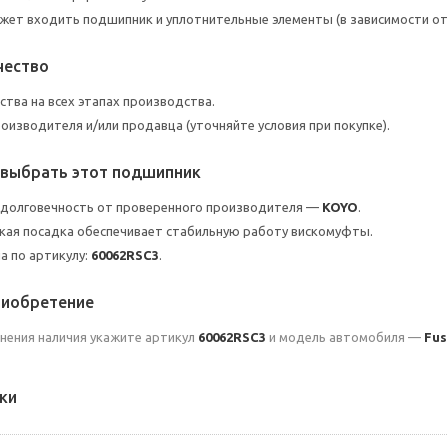
жет входить подшипник и уплотнительные элементы (в зависимости от 
чество
ства на всех этапах производства.
роизводителя и/или продавца (уточняйте условия при покупке).
 выбрать этот подшипник
 долговечность от проверенного производителя —
KOYO
.
кая посадка обеспечивает стабильную работу вискомуфты.
а по артикулу:
60062RSC3
.
риобретение
чнения наличия укажите артикул
60062RSC3
и модель автомобиля —
Fus
ки