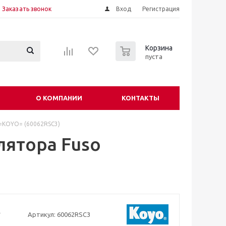
Заказать звонок
Вход
Регистрация
0
Корзина
пуста
О КОМПАНИИ
КОНТАКТЫ
 =KOYO= (60062RSC3)
ятора Fuso
Артикул:
60062RSC3