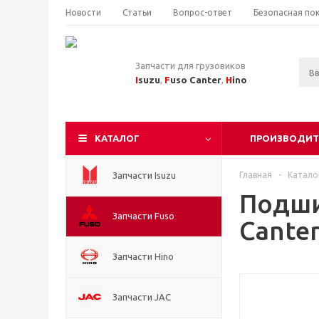
Новости
Статьи
Вопрос-ответ
Безопасная по
Запчасти для грузовиков
I
suzu
,
F
uso Canter
,
H
ino
КАТАЛОГ
ПРОИЗВОДИТ
Запчасти Isuzu
Главная
-
Катало
Подши
Запчасти Fuso
Cante
Запчасти Hino
Запчасти JAC