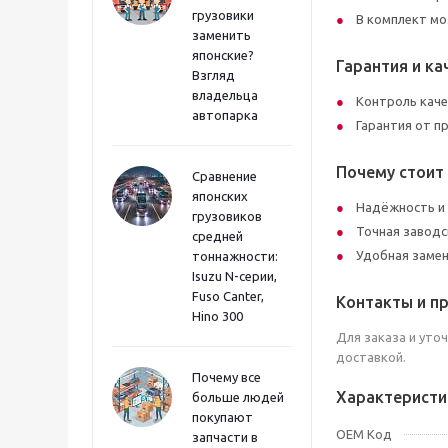
грузовики
В комплект мо
заменить
японские?
Гарантия и ка
Взгляд
владельца
Контроль каче
автопарка
Гарантия от п
Почему стоит
Сравнение
японских
Надёжность и
грузовиков
Точная заводс
средней
Удобная замен
тоннажности:
Isuzu N-серии,
Fuso Canter,
Контакты и п
Hino 300
Для заказа и уто
доставкой.
Почему все
Характеристи
больше людей
покупают
OEM Код
запчасти в