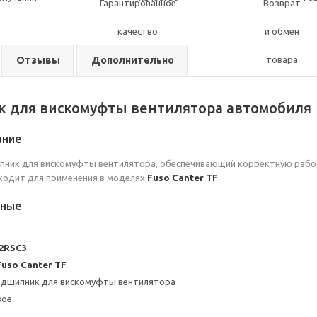
Отзывы
Дополнительно
 для вискомуфты вентилятора автомобиля
ание
ник для вискомуфты вентилятора, обеспечивающий корректную работ
ходит для применения в моделях
Fuso Canter TF
.
нные
62RSC3
Fuso Canter TF
подшипник для вискомуфты вентилятора
вое