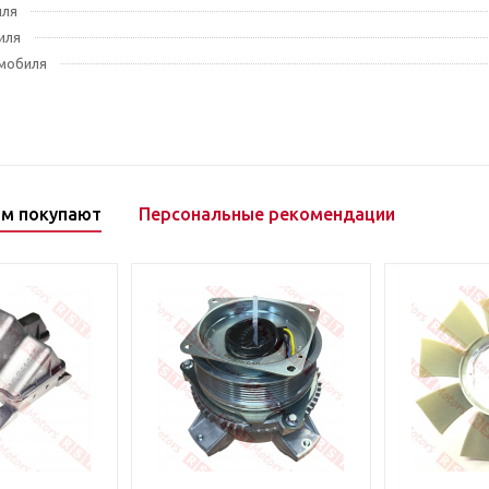
иля
иля
мобиля
ом покупают
Персональные рекомендации