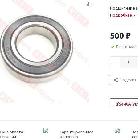
Подшипник нас
Подробнее
500
₽
Есть в нали
Поделит
Все аналог
ожна оплата
Гарантированное
Воз
олучении
качество
то