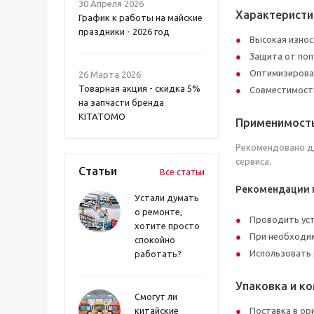
30 Апреля 2026
Характеристи
График к работы на майские
праздники - 2026 год
Высокая износ
Защита от поп
Оптимизирован
26 Марта 2026
Товарная акция - скидка 5%
Совместимость
на запчасти бренда
KITATOMO
Применимост
Рекомендовано д
сервиса.
Статьи
Все статьи
Рекомендации п
Устали думать
о ремонте,
Проводить уст
хотите просто
При необходим
спокойно
Использовать 
работать?
Упаковка и к
Смогут ли
китайские
Поставка в ор