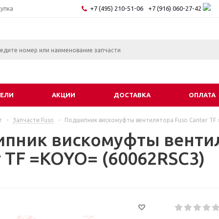
+7 (495) 210-51-06
+7 (916) 060-27-42
купка
ЕЛИ
АКЦИИ
ДОСТАВКА
ОПЛАТА
г
-
Запчасти Fuso
-
Подшипник вискомуфты вентилятора Fuso Canter TF
пник вискомуфты вентил
r TF =KOYO= (60062RSC3)