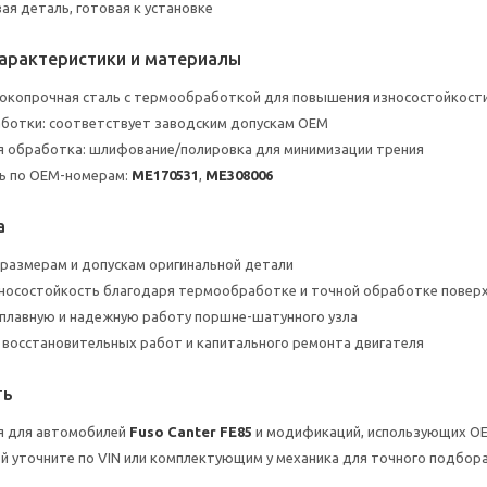
ая деталь, готовая к установке
характеристики и материалы
окопрочная сталь с термообработкой для повышения износостойкост
ботки: соответствует заводским допускам OEM
я обработка: шлифование/полировка для минимизации трения
ь по OEM-номерам:
ME170531
,
ME308006
а
размерам и допускам оригинальной детали
носостойкость благодаря термообработке и точной обработке повер
плавную и надежную работу поршне-шатунного узла
восстановительных работ и капитального ремонта двигателя
ть
я для автомобилей
Fuso Canter FE85
и модификаций, использующих O
й уточните по VIN или комплектующим у механика для точного подбор