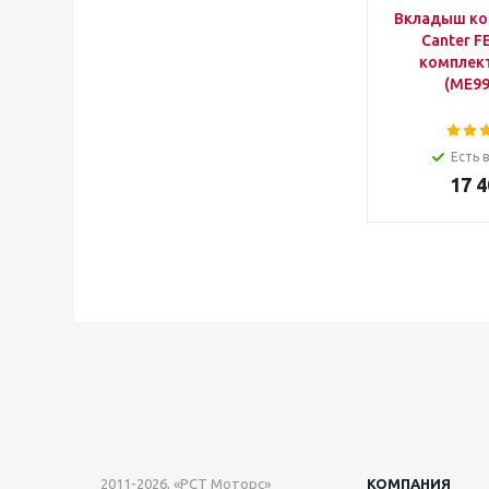
Вкладыш ко
Canter F
комплек
(ME99
Есть 
17 4
2011-2026, «РСТ Моторс»
КОМПАНИЯ