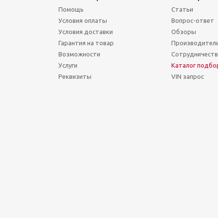
Помощь
Статьи
Условия оплаты
Вопрос-ответ
Условия доставки
Обзоры
Гарантия на товар
Производител
Возможности
Сотрудничест
Услуги
Каталог подбо
Реквизиты
VIN запрос
Сегодня Пятница, 07 Август 2026.
Точное время (МСК): 17:48