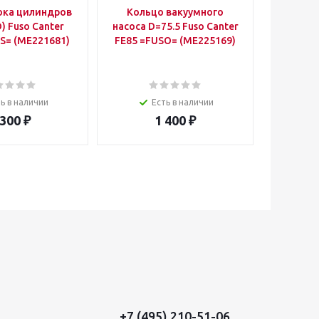
ока цилиндров
Кольцо вакуумного
Коль
D) Fuso Canter
насоса D=75.5 Fuso Canter
кры
S= (ME221681)
FE85 =FUSO= (ME225169)
вентиля
Cante
(
ь в наличии
Есть в наличии
 300
₽
1 400
₽
+7 (495) 210-51-06