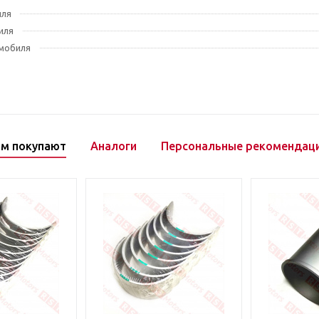
иля
иля
мобиля
ом покупают
Аналоги
Персональные рекомендац