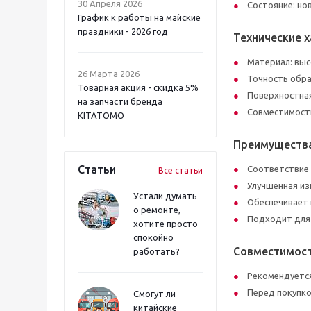
30 Апреля 2026
Состояние: нов
График к работы на майские
праздники - 2026 год
Технические 
Материал: выс
26 Марта 2026
Точность обра
Товарная акция - скидка 5%
Поверхностна
на запчасти бренда
Совместимост
KITATOMO
Преимуществ
Статьи
Соответствие 
Все статьи
Улучшенная из
Устали думать
Обеспечивает 
о ремонте,
Подходит для 
хотите просто
спокойно
Совместимос
работать?
Рекомендуетс
Перед покупко
Смогут ли
китайские