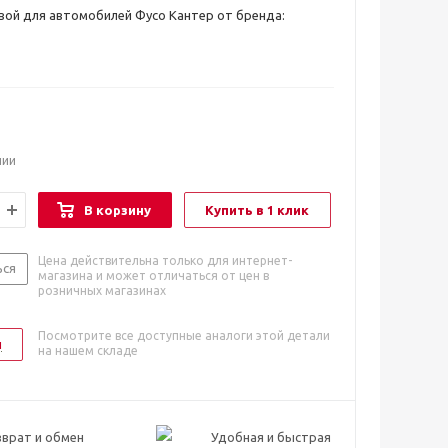
ой для автомобилей Фусо Кантер от бренда:
чии
В корзину
Купить в 1 клик
Цена действительна только для интернет-
ься
магазина и может отличаться от цен в
розничных магазинах
Посмотрите все доступные аналоги этой детали
и
на нашем складе
врат и обмен
Удобная и быстрая