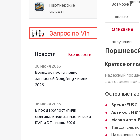
при п
Партнёрские
склады
Описание
Поршневой
Новости
Все новости
Краткое опис
30 Июня 2026
Большое поступление
Надежный поршне
запчастей Dongfeng - июнь
долговременной э
2026
Основные па
16 Июня 2026
Бренд:
FUSO
В продажу поступили
Артикул:
ME1
оригинальные запчасти isuzu
Марка авто:
BVP и DF - июнь 2026
Тип детали: п
Назначение: с