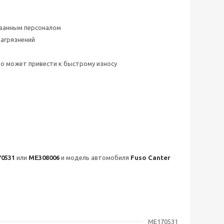
ованным персоналом
загрязнений
о может привести к быстрому износу
70531
или
ME308006
и модель автомобиля
Fuso Canter
ME170531