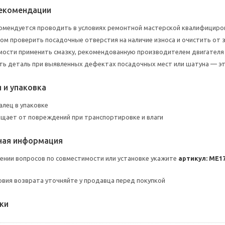
рекомендации
омендуется проводить в условиях ремонтной мастерской квалифицир
м проверить посадочные отверстия на наличие износа и очистить от 
мости применить смазку, рекомендованную производителем двигателя
ть деталь при выявленных дефектах посадочных мест или шатуна — эт
 и упаковка
алец в упаковке
щает от повреждений при транспортировке и влаги
ная информация
ении вопросов по совместимости или установке укажите
артикул: ME1
ловия возврата уточняйте у продавца перед покупкой
ки