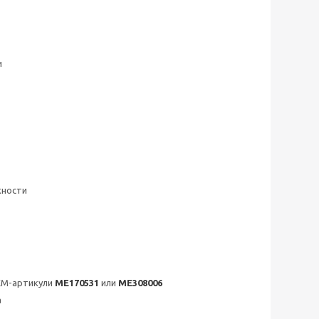
и
хности
EM-артикули
ME170531
или
ME308006
а