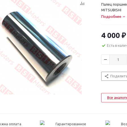
Палец поршнев
MITSUBISHI
Подробнее
4 000
₽
Есть в нали
Поделит
Все аналог
ожна оплата
Гарантированное
Воз