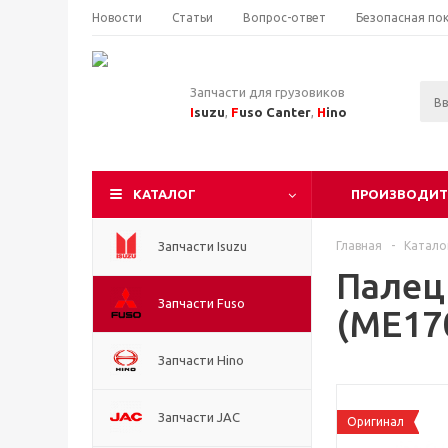
Новости
Статьи
Вопрос-ответ
Безопасная по
Запчасти для грузовиков
I
suzu
,
F
uso Canter
,
H
ino
КАТАЛОГ
ПРОИЗВОДИТ
Запчасти Isuzu
Главная
-
Катало
Палец
Запчасти Fuso
(ME17
Запчасти Hino
Запчасти JAC
Оригинал