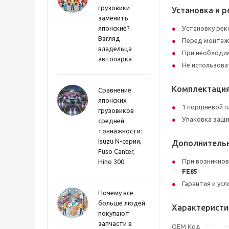
грузовики
Установка и 
заменить
японские?
Установку рек
Взгляд
Перед монтажо
владельца
При необходи
автопарка
Не использова
Комплектация
Сравнение
японских
1 поршневой п
грузовиков
Упаковка защи
средней
тоннажности:
Isuzu N-серии,
Дополнитель
Fuso Canter,
При возникнов
Hino 300
FE85
Гарантия и ус
Почему все
больше людей
Характеристи
покупают
запчасти в
OEM Код