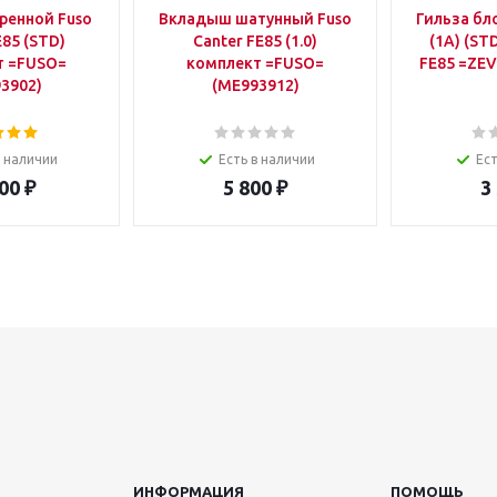
ренной Fuso
Вкладыш шатунный Fuso
Гильза бл
E85 (STD)
Canter FE85 (1.0)
(1А) (ST
т =FUSO=
комплект =FUSO=
FE85 =ZEV
3902)
(ME993912)
в наличии
Есть в наличии
Ест
00
₽
5 800
₽
3
ИНФОРМАЦИЯ
ПОМОЩЬ