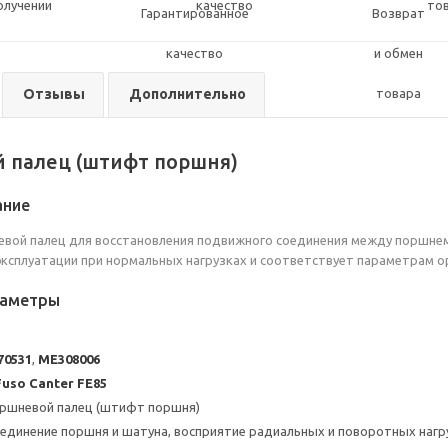
олучении
качество
то
Отзывы
Дополнительно
 палец (штифт поршня)
ание
вой палец для восстановления подвижного соединения между поршнем
ксплуатации при нормальных нагрузках и соответствует параметрам о
раметры
70531
,
ME308006
Fuso Canter FE85
оршневой палец (штифт поршня)
оединение поршня и шатуна, восприятие радиальных и поворотных нагр