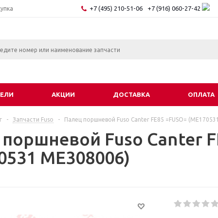
+7 (495) 210-51-06
+7 (916) 060-27-42
купка
ЕЛИ
АКЦИИ
ДОСТАВКА
ОПЛАТА
г
-
Запчасти Fuso
-
Палец поршневой Fuso Canter FE85 =FUSO= (ME17053
 поршневой Fuso Canter 
0531 ME308006)