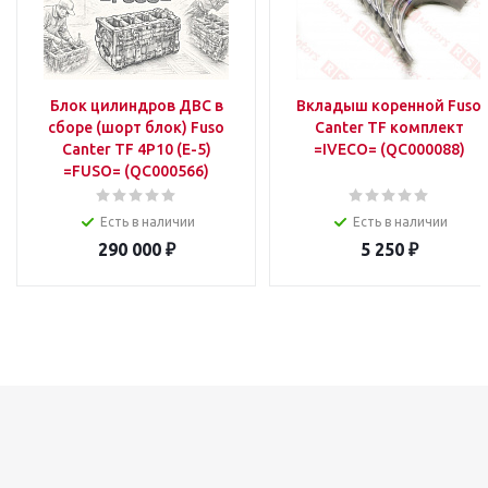
Блок цилиндров ДВС в
Вкладыш коренной Fuso
сборе (шорт блок) Fuso
Canter TF комплект
Canter TF 4P10 (Е-5)
=IVECO= (QC000088)
=FUSO= (QC000566)
Есть в наличии
Есть в наличии
290 000
₽
5 250
₽