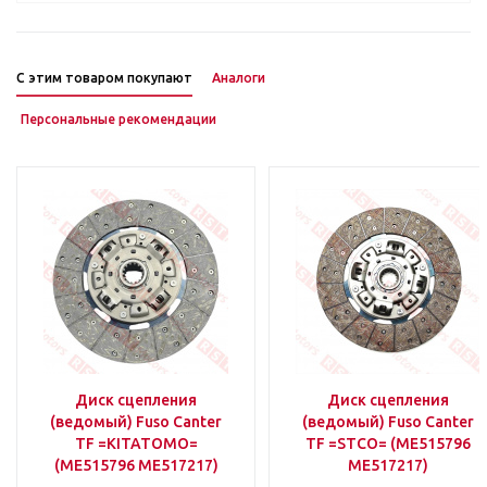
С этим товаром покупают
Аналоги
Персональные рекомендации
Диск сцепления
Диск сцепления
(ведомый) Fuso Canter
(ведомый) Fuso Canter
TF =KITATOMO=
TF =STCO= (ME515796
(ME515796 ME517217)
ME517217)