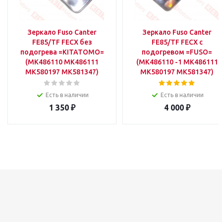
Зеркало Fuso Canter
Зеркало Fuso Canter
FE85/TF FECX без
FE85/TF FECX с
подогрева =KITATOMO=
подогревом =FUSO=
(MK486110 MK486111
(MK486110 -1 MK486111
MK580197 MK581347)
MK580197 MK581347)
Есть в наличии
Есть в наличии
1 350
₽
4 000
₽