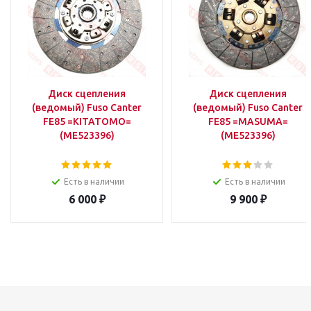
Диск сцепления
Диск сцепления
(ведомый) Fuso Canter
(ведомый) Fuso Canter
FE85 =KITATOMO=
FE85 =MASUMA=
(ME523396)
(ME523396)
Есть в наличии
Есть в наличии
6 000
₽
9 900
₽