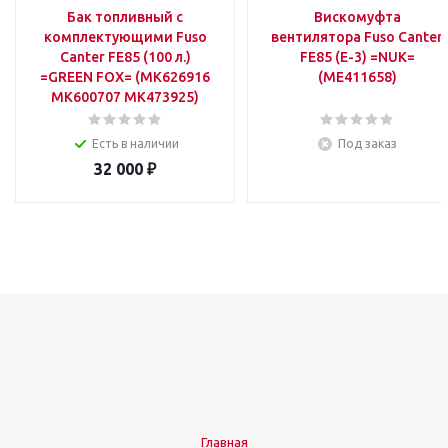
Бак топливный с
Вискомуфта
комплектующими Fuso
вентилятора Fuso Canter
Canter FE85 (100 л.)
FE85 (E-3) =NUK=
=GREEN FOX= (MK626916
(ME411658)
MK600707 MK473925)
Есть в наличии
Под заказ
32 000
₽
Главная