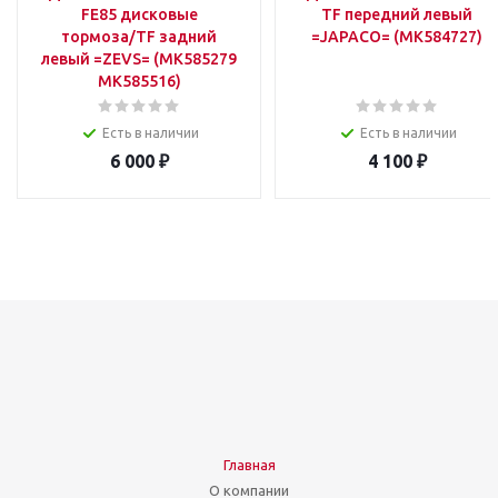
FE85 дисковые
TF передний левый
тормоза/TF задний
=JAPACO= (MK584727)
левый =ZEVS= (MK585279
MK585516)
Есть в наличии
Есть в наличии
6 000
₽
4 100
₽
Главная
О компании