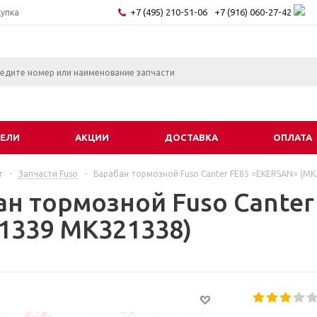
+7 (495) 210-51-06
+7 (916) 060-27-42
купка
ЕЛИ
АКЦИИ
ДОСТАВКА
ОПЛАТА
г
-
Запчасти Fuso
-
Барабан тормозной Fuso Canter FE85 =EKERSAN= (M
ан тормозной Fuso Cante
1339 MK321338)