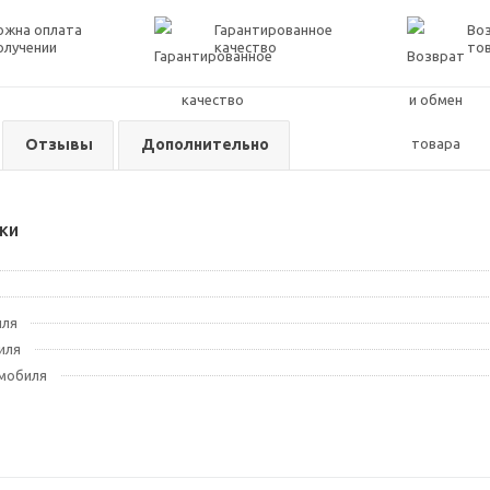
ожна оплата
Гарантированное
Воз
олучении
качество
то
Отзывы
Дополнительно
ки
иля
иля
мобиля