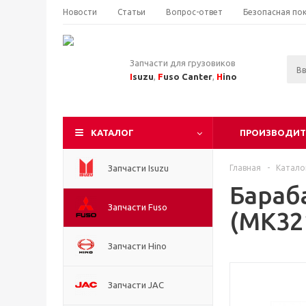
Новости
Статьи
Вопрос-ответ
Безопасная по
Запчасти для грузовиков
I
suzu
,
F
uso Canter
,
H
ino
КАТАЛОГ
ПРОИЗВОДИТ
Запчасти Isuzu
Главная
-
Катало
Бараб
Запчасти Fuso
(MK32
Запчасти Hino
Запчасти JAC