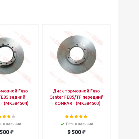
рмозной Fuso
Диск тормозной Fuso
FE85 задний
Canter FE85/TF передний
= (MK584504)
=KONPAR= (MK584503)
ь в наличии
Есть в наличии
 500
₽
9 500
₽