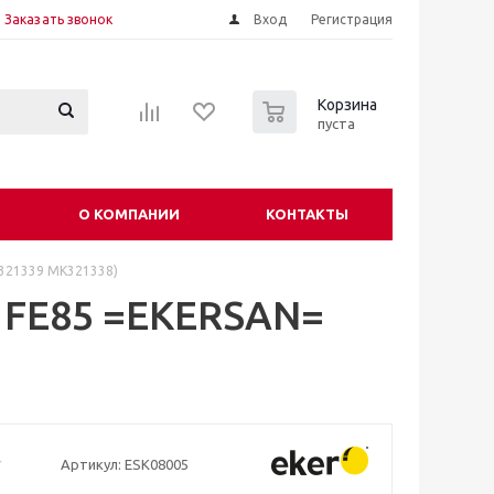
Заказать звонок
Вход
Регистрация
0
Корзина
пуста
О КОМПАНИИ
КОНТАКТЫ
K321339 MK321338)
r FE85 =EKERSAN=
Артикул:
ESK08005