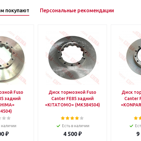
ом покупают
Персональные рекомендации
озной Fuso
Диск тормозной Fuso
Диск то
85 задний
Canter FE85 задний
Canter 
SHIMA=
=KITATOMO= (MK584504)
=KONPAR
4504)
в наличии
Есть в наличии
Ест
00
₽
4 500
₽
9