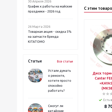
30 Апреля 2026
График к работы на майские
С этим товар
праздники - 2026 год
26 Марта 2026
Товарная акция - скидка 5%
на запчасти бренда
KITATOMO
Статьи
Все статьи
Устали думать
Диск торм
о ремонте,
Canter FE
хотите просто
=KAYA
спокойно
(MK58
работать?
Есть 
8 7
Смогут ли
китайские