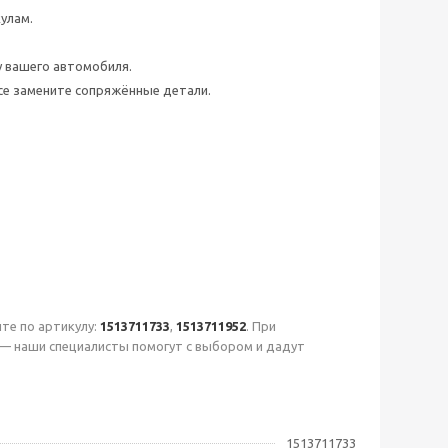
улам.
у вашего автомобиля.
се замените сопряжённые детали.
те по артикулу:
1513711733
,
1513711952
. При
 — наши специалисты помогут с выбором и дадут
1513711733