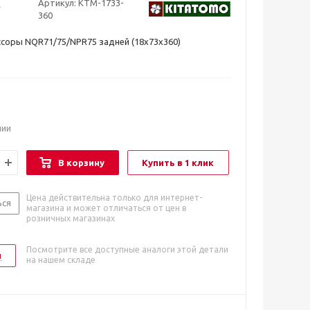
Артикул:
KTM-1733-
360
соры NQR71/75/NPR75 задней (18x73x360)
чии
В корзину
Купить в 1 клик
Цена действительна только для интернет-
ься
магазина и может отличаться от цен в
розничных магазинах
Посмотрите все доступные аналоги этой детали
и
на нашем складе