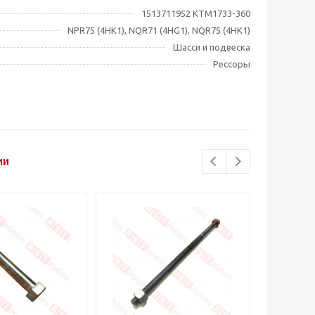
1513711952 KTM1733-360
NPR75 (4HK1), NQR71 (4HG1), NQR75 (4HK1)
Шасси и подвеска
Рессоры
ии