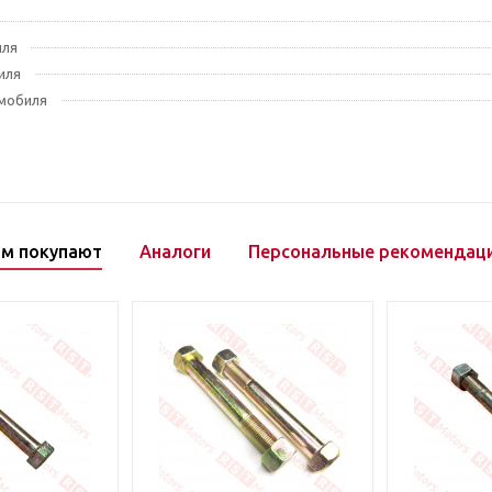
иля
иля
мобиля
ом покупают
Аналоги
Персональные рекомендац