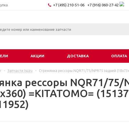
+7 (495) 210-51-06
+7 (916) 060-27-42
купка
ЕЛИ
АКЦИИ
ДОСТАВКА
ОПЛАТА
г
-
Запчасти Isuzu
-
Стремянка рессоры NQR71/75/NPR75 задней (18x73
янка рессоры NQR71/75/
3x360) =KITATOMO= (1513
11952)