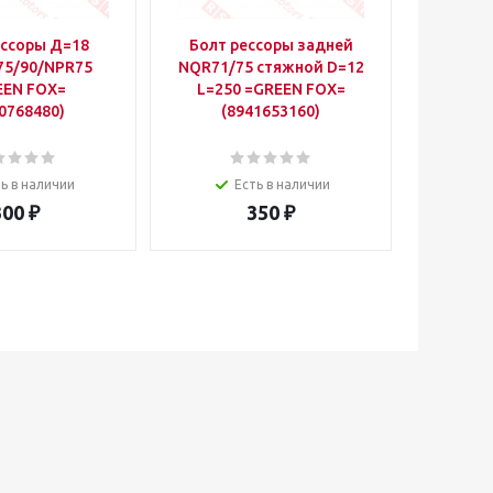
ессоры Д=18
Болт рессоры задней
Болт 
75/90/NPR75
NQR71/75 стяжной D=12
NQR71/
EEN FOX=
L=250 =GREEN FOX=
L=25
0768480)
(8941653160)
(8
ь в наличии
Есть в наличии
300
₽
350
₽