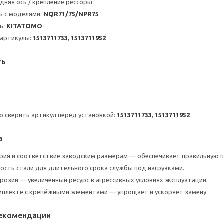
адняя ось / крепление рессоры
ь с моделями:
NQR71/75/NPR75
ь:
KITATOMO
 артикулы:
1513711733
,
1513711952
ть
 сверить артикул перед установкой:
1513711733
,
1513711952
а
рия и соответствие заводским размерам — обеспечивает правильную п
ость стали для длительного срока службы под нагрузками.
розии — увеличенный ресурс в агрессивных условиях эксплуатации.
мплекте с крепёжными элементами — упрощает и ускоряет замену.
рекомендации