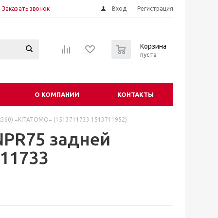
Заказать звонок
Вход
Регистрация
0
Корзина
пуста
О КОМПАНИИ
КОНТАКТЫ
x360) =KITATOMO= (1513711733 1513711952)
NPR75 задней
711733