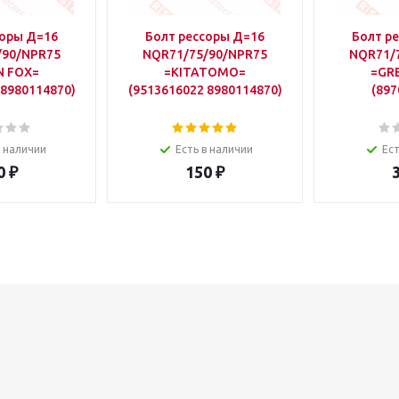
соры Д=16
Болт рессоры Д=16
Болт р
/90/NPR75
NQR71/75/90/NPR75
NQR71/
N FOX=
=KITATOMO=
=GR
 8980114870)
(9513616022 8980114870)
(897
в наличии
Есть в наличии
Ест
0
₽
150
₽