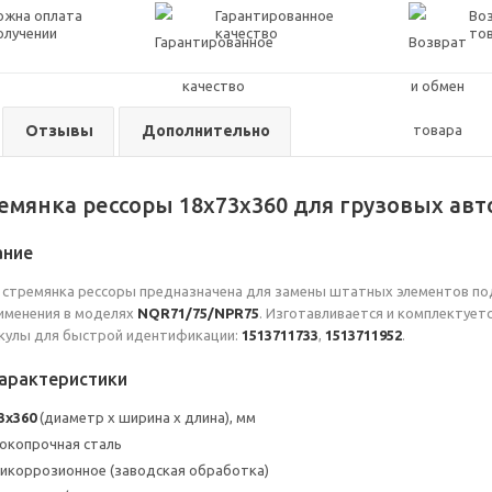
ожна оплата
Гарантированное
Воз
олучении
качество
то
Отзывы
Дополнительно
емянка рессоры 18x73x360 для грузовых ав
ание
 стремянка рессоры предназначена для замены штатных элементов по
именения в моделях
NQR71/75/NPR75
. Изготавливается и комплектует
икулы для быстрой идентификации:
1513711733
,
1513711952
.
характеристики
3x360
(диаметр х ширина х длина), мм
окопрочная сталь
икоррозионное (заводская обработка)