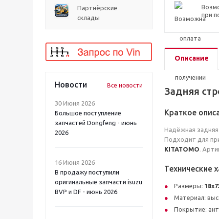
Возм
Партнёрские
при п
склады
Описание
Новости
Все новости
Задняя стр
30 Июня 2026
Краткое опис
Большое поступление
запчастей Dongfeng - июнь
Надёжная задняя
2026
Подходит для пр
KITATOMO
. Арт
16 Июня 2026
Технические 
В продажу поступили
оригинальные запчасти isuzu
Размеры:
18x7
BVP и DF - июнь 2026
Материал: выс
Покрытие: ант