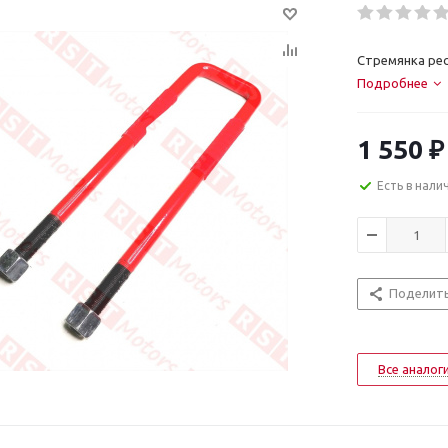
Стремянка рес
Подробнее
1 550
₽
Есть в нали
Поделит
Все аналог