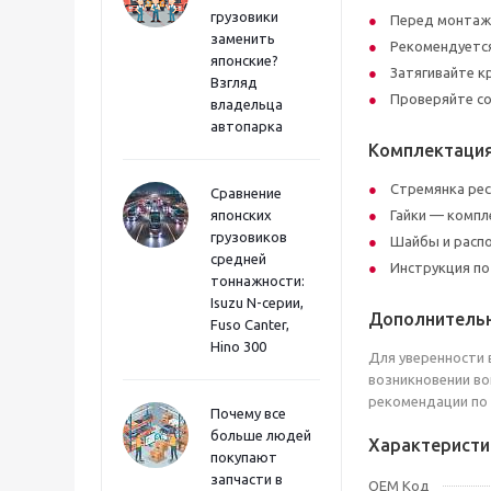
грузовики
Перед монтажо
заменить
Рекомендуется
японские?
Затягивайте к
Взгляд
Проверяйте со
владельца
автопарка
Комплектаци
Стремянка рес
Сравнение
японских
Гайки — компл
грузовиков
Шайбы и распо
средней
Инструкция по
тоннажности:
Isuzu N-серии,
Дополнитель
Fuso Canter,
Hino 300
Для уверенности 
возникновении во
рекомендации по
Почему все
больше людей
Характеристи
покупают
запчасти в
OEM Код