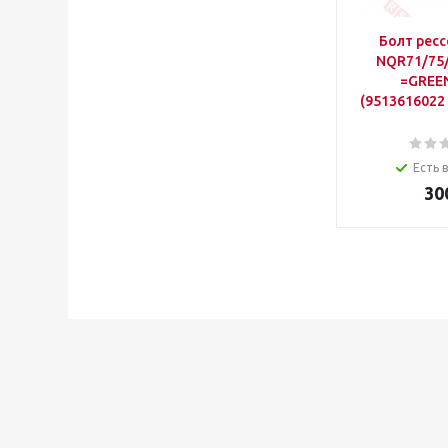
Болт рес
NQR71/75
=GREE
(9513616022
Есть 
30