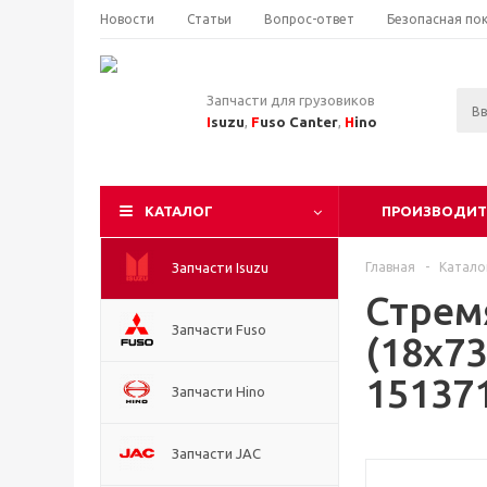
Новости
Статьи
Вопрос-ответ
Безопасная по
Запчасти для грузовиков
I
suzu
,
F
uso Canter
,
H
ino
КАТАЛОГ
ПРОИЗВОДИТ
Запчасти Isuzu
Главная
-
Катало
Стрем
Запчасти Fuso
(18x7
15137
Запчасти Hino
Запчасти JAC