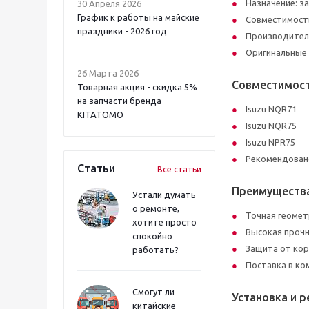
Назначение: з
30 Апреля 2026
График к работы на майские
Совместимост
праздники - 2026 год
Производител
Оригинальные
26 Марта 2026
Совместимос
Товарная акция - скидка 5%
на запчасти бренда
Isuzu NQR71
KITATOMO
Isuzu NQR75
Isuzu NPR75
Рекомендовано
Статьи
Все статьи
Преимуществ
Устали думать
о ремонте,
Точная геомет
хотите просто
Высокая прочн
спокойно
Защита от кор
работать?
Поставка в ко
Смогут ли
Установка и 
китайские