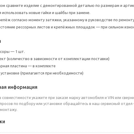
м сравните изделие с демонтированной деталью по размерам и артик
 использовать новые гайки и шайбы при замене.
репёж согласно моменту затяжки, указанному в руководстве по ремонт
стояние рессорных листов и крепёжных площадок — при сильном изно
я
соры — 1 шт.
ект (количество в зависимости от комплектации поставки)
рная пластина — в комплекте
 установке (прилагается при необходимости)
ная информация
в совместимости укажите при заказе марку автомобиля и VIN или сверни
просов по подбору или установке обращайтесь в наш сервисный отдел
 монтажу.
ки