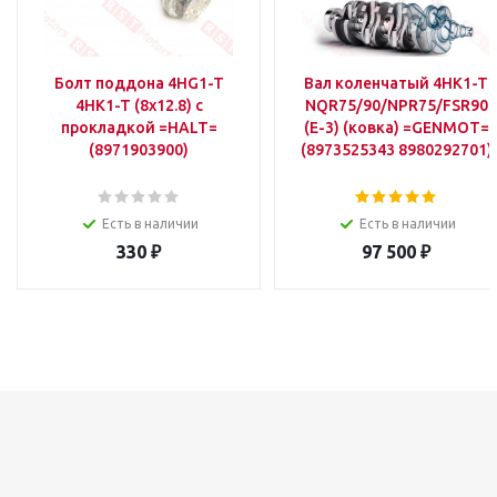
Болт поддона 4HG1-T
Вал коленчатый 4HK1-T
4HK1-T (8х12.8) с
NQR75/90/NPR75/FSR90
прокладкой =HALT=
(Е-3) (ковка) =GENMOT=
(8971903900)
(8973525343 8980292701)
Есть в наличии
Есть в наличии
330
₽
97 500
₽