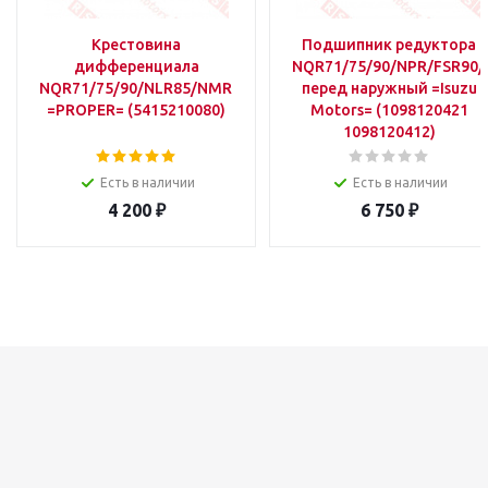
Крестовина
Подшипник редуктора
дифференциала
NQR71/75/90/NPR/FSR90/
NQR71/75/90/NLR85/NMR85/NPR75
перед наружный =Isuzu
=PROPER= (5415210080)
Motors= (1098120421
1098120412)
Есть в наличии
Есть в наличии
4 200
₽
6 750
₽