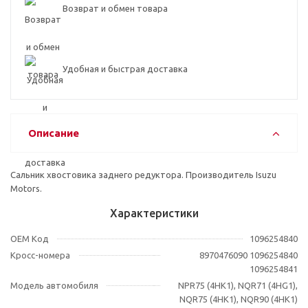
Возврат и обмен товара
Удобная и быстрая доставка
Описание
Сальник хвостовика заднего редуктора. Производитель Isuzu
Motors.
Характеристики
OEM Код
1096254840
Кросс-номера
8970476090 1096254840
1096254841
Модель автомобиля
NPR75 (4HK1), NQR71 (4HG1),
NQR75 (4HK1), NQR90 (4HK1)