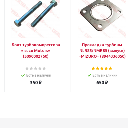
Болт турбокомпрессора
Прокладка турбины
=Isuzu Motors=
NLR85/NMR85 (выпуск)
(5090002750)
=MIZURO= (8944336050)
Есть в наличии
Есть в наличии
350
₽
650
₽