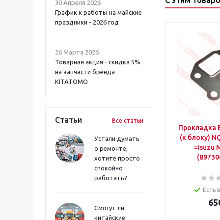
С этим товар
30 Апреля 2026
График к работы на майские
праздники - 2026 год
26 Марта 2026
Товарная акция - скидка 5%
на запчасти бренда
KITATOMO
Статьи
Все статьи
Прокладка 
(к блоку) 
Устали думать
=Isuzu 
о ремонте,
(89730
хотите просто
спокойно
работать?
Есть 
65
Смогут ли
китайские