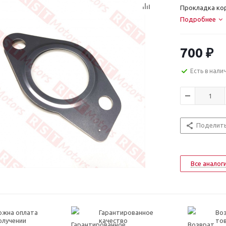
Прокладка кор
Подробнее
700
₽
Есть в нали
Поделит
Все аналог
ожна оплата
Гарантированное
Воз
олучении
качество
то