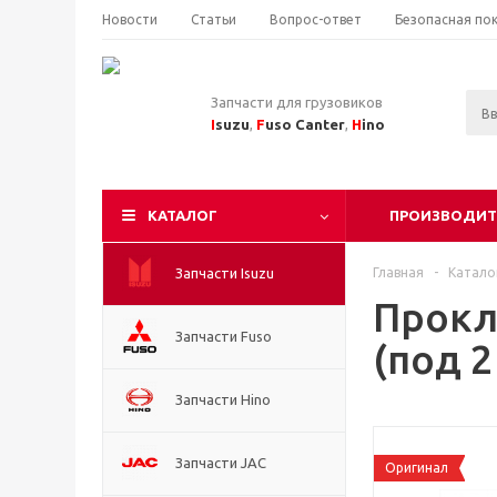
Новости
Статьи
Вопрос-ответ
Безопасная по
Запчасти для грузовиков
I
suzu
,
F
uso Canter
,
H
ino
КАТАЛОГ
ПРОИЗВОДИТ
Запчасти Isuzu
Главная
-
Катало
Прокл
Запчасти Fuso
(под 2
Запчасти Hino
Запчасти JAC
Оригинал