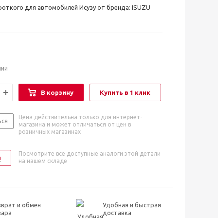
откого для автомобилей Исузу от бренда: ISUZU
чии
В корзину
Купить в 1 клик
Цена действительна только для интернет-
ься
магазина и может отличаться от цен в
розничных магазинах
Посмотрите все доступные аналоги этой детали
и
на нашем складе
врат и обмен
Удобная и быстрая
вара
доставка