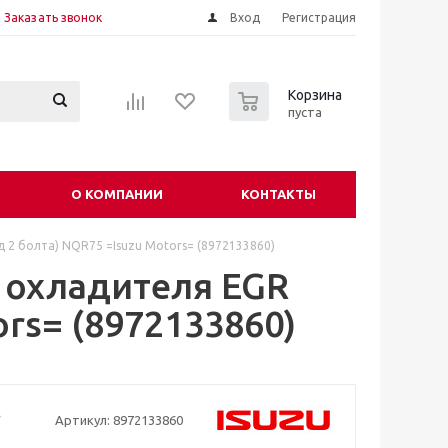
Заказать звонок
Вход
Регистрация
0
Корзина
пуста
О КОМПАНИИ
КОНТАКТЫ
 2 болта) NQR75 =Isuzu Motors= (8972133860)
 охладителя EGR
ors= (8972133860)
Артикул:
8972133860