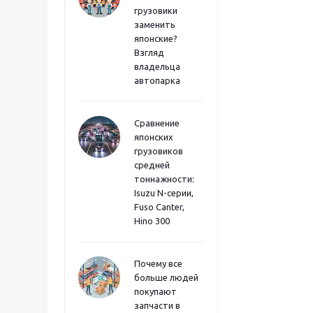
грузовики
заменить
японские?
Взгляд
владельца
автопарка
Сравнение
японских
грузовиков
средней
тоннажности:
Isuzu N-серии,
Fuso Canter,
Hino 300
Почему все
больше людей
покупают
запчасти в