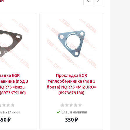
ии
ладка EGR
Прокладка EGR
Прокла
енника (под 3
теплообменника (под 3
(под 
NQR75 =Isuzu
болта) NQR75 =MIZURO=
=MIZUR
(8973679180)
(8973679180)
ь в наличии
Есть в наличии
450
₽
350
₽