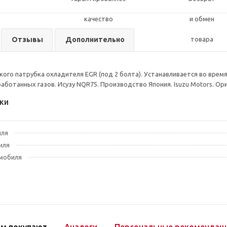
Отзывы
Дополнительно
ого патрубка охладителя EGR (под 2 болта). Устанавливается во вре
аботанных газов. Исузу NQR75. Производство Япония. Isuzu Motors. Ор
ки
иля
иля
мобиля