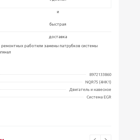
мя ремонтных работили замены патрубков системы
игинал
8972133860
NQR75 (4HK1)
Двигатель и навесное
Система EGR