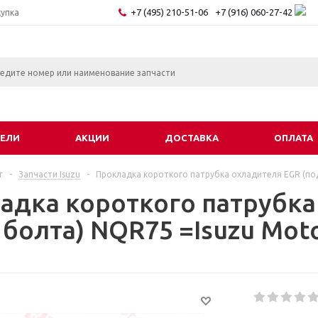
+7 (495) 210-51-06
+7 (916) 060-27-42
купка
ЕЛИ
АКЦИИ
ДОСТАВКА
ОПЛАТА
г
-
Запчасти Isuzu
-
Прокладка короткого патрубка охладителя EGR (под
адка короткого патрубка
 болта) NQR75 =Isuzu Mot