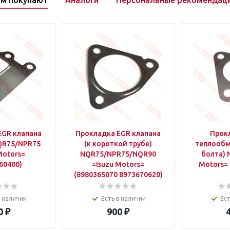
ом покупают
Аналоги
Персональные рекомендац
EGR клапана
Прокладка EGR клапана
Прок
NQR75/NPR75
(к короткой трубе)
теплообм
Motors=
NQR75/NPR75/NQR90
болта) 
60400)
=Isuzu Motors=
Motors= 
(8980365070 8973670620)
в наличии
Есть в наличии
Ест
0
₽
900
₽