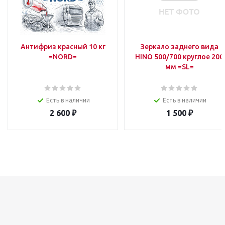
Антифриз красный 10 кг
Зеркало заднего вида
=NORD=
HINO 500/700 круглое 200
мм =SL=
Есть в наличии
Есть в наличии
2 600
₽
1 500
₽