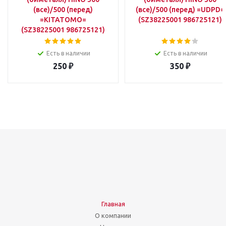
(все)/500 (перед)
(все)/500 (перед) =UDPD=
=KITATOMO=
(SZ38225001 986725121)
(SZ38225001 986725121)
Есть в наличии
Есть в наличии
250
₽
350
₽
Главная
О компании