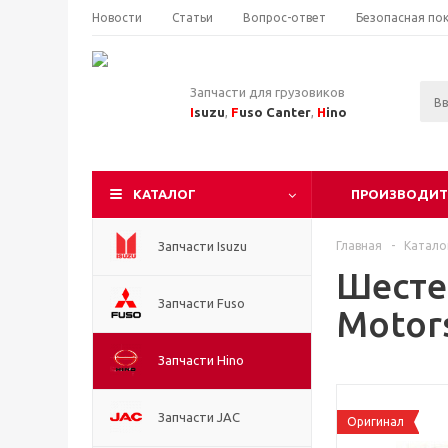
Новости
Статьи
Вопрос-ответ
Безопасная по
Запчасти для грузовиков
I
suzu
,
F
uso Canter
,
H
ino
КАТАЛОГ
ПРОИЗВОДИТ
Запчасти Isuzu
Главная
-
Катало
Шестер
Запчасти Fuso
Motor
Запчасти Hino
Запчасти JAC
Оригинал