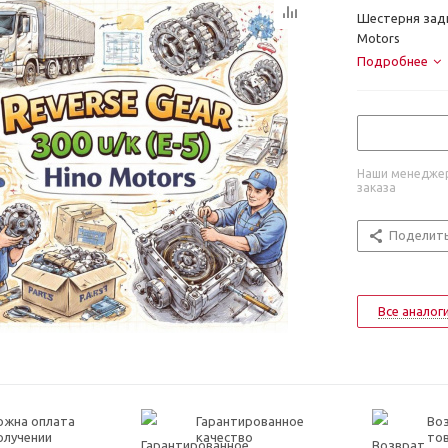
Шестерня задн
Motors
Подробнее
Наши менеджер
заказа
Поделит
Все аналог
ожна оплата
Гарантированное
Воз
олучении
качество
то