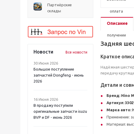
Партнёрские
склады
Описание
Задняя шес
Новости
Все новости
Краткое опис
30 Июня 2026
Надёжная шестерн
Большое поступление
передачу крутяще
запчастей Dongfeng - июнь
2026
Детали и сов
Бренд:
Hino 
16 Июня 2026
Артикул:
3302
В продажу поступили
Марка авто:
оригинальные запчасти isuzu
Применение: за
BVP и DF - июнь 2026
Материал: выс