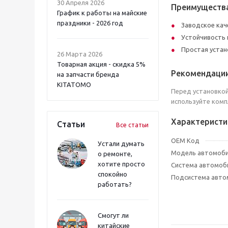
30 Апреля 2026
Преимуществ
График к работы на майские
праздники - 2026 год
Заводское кач
Устойчивость 
Простая устан
26 Марта 2026
Товарная акция - скидка 5%
Рекомендаци
на запчасти бренда
KITATOMO
Перед установкой
используйте ком
Характеристи
Статьи
Все статьи
OEM Код
Устали думать
Модель автомоб
о ремонте,
хотите просто
Система автомоб
спокойно
Подсистема авто
работать?
Смогут ли
китайские