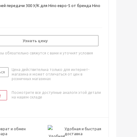
ей передачи 300 У/К для Hino евро-5 от бренда Hino
Узнать цену
ы обязательно свяжутся с вами и уточнят условия
Цена действительна только для интернет-
ься
магазина и может отличаться от цен в
розничных магазинах
Посмотрите все доступные аналоги этой детали
и
на нашем складе
врат и обмен
Удобная и быстрая
вара
доставка