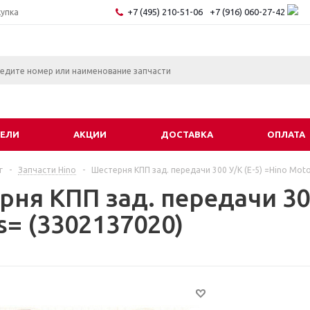
+7 (495) 210-51-06
+7 (916) 060-27-42
купка
ЕЛИ
АКЦИИ
ДОСТАВКА
ОПЛАТА
г
-
Запчасти Hino
-
Шестерня КПП зад. передачи 300 У/К (E-5) =Hino Mot
ня КПП зад. передачи 300
s= (3302137020)