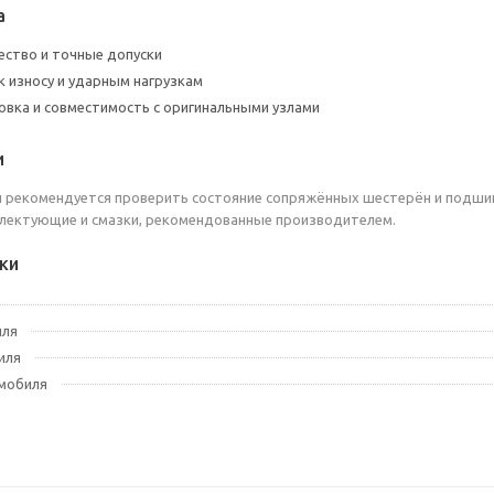
а
ество и точные допуски
к износу и ударным нагрузкам
овка и совместимость с оригинальными узлами
и
 рекомендуется проверить состояние сопряжённых шестерён и подшип
плектующие и смазки, рекомендованные производителем.
ки
иля
иля
мобиля