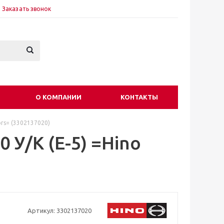
Заказать звонок
О КОМПАНИИ
КОНТАКТЫ
ors= (3302137020)
 У/К (E-5) =Hino
Артикул:
3302137020