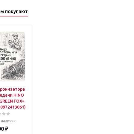
ом покупают
хронизатора
редачи HINO
 =GREEN FOX=
 8972413061)
в наличии
00
₽