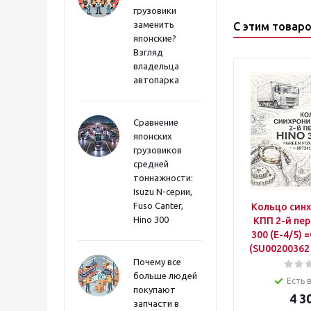
грузовики
заменить
С этим товар
японские?
Взгляд
владельца
автопарка
Сравнение
японских
грузовиков
средней
тоннажности:
Isuzu N-серии,
Fuso Canter,
Кольцо син
Hino 300
КПП 2-й пе
300 (Е-4/5)
(SU00200362
Почему все
больше людей
Есть 
покупают
4 3
запчасти в