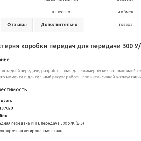
Отзывы
Дополнительно
терня коробки передач для передачи 300 У/К
ание
я задней передачи, разработанная для коммерческих автомобилей с к
го момента и длительный ресурс работы при интенсивной эксплуатации
местимость
Motors
137020
Hino
дняя передача КПП, передача 300 У/К (E-5)
окопрочная легированная сталь