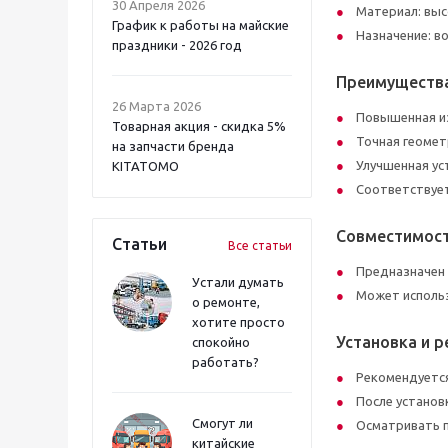
30 Апреля 2026
Материал: выс
График к работы на майские
Назначение: в
праздники - 2026 год
Преимуществ
26 Марта 2026
Повышенная и
Товарная акция - скидка 5%
Точная геомет
на запчасти бренда
Улучшенная ус
KITATOMO
Соответствует
Совместимос
Статьи
Все статьи
Предназначен
Устали думать
Может использ
о ремонте,
хотите просто
Установка и 
спокойно
работать?
Рекомендуетс
После установ
Смогут ли
Осматривать п
китайские