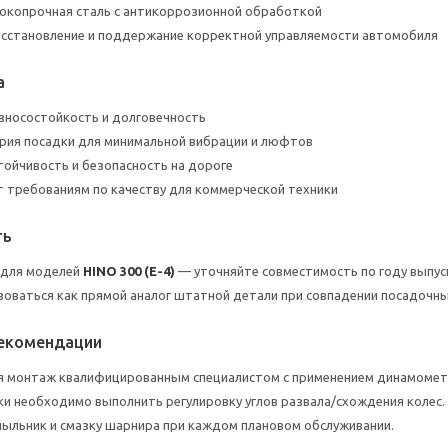
окопрочная сталь с антикоррозионной обработкой
осстановление и поддержание корректной управляемости автомобиля
а
зносостойкость и долговечность
рия посадки для минимальной вибрации и люфтов
тойчивость и безопасность на дороге
 требованиям по качеству для коммерческой техники
ть
 для моделей
HINO 300 (E-4)
— уточняйте совместимость по году выпус
оваться как прямой аналог штатной детали при совпадении посадочны
рекомендации
я монтаж квалифицированным специалистом с применением динамомет
ки необходимо выполнить регулировку углов развала/схождения колес.
ыльник и смазку шарнира при каждом плановом обслуживании.