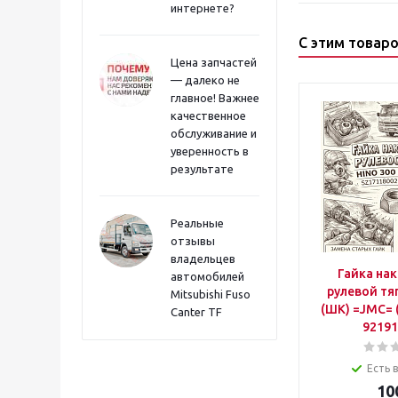
интернете?
С этим товар
Цена запчастей
— далеко не
главное! Важнее
качественное
обслуживание и
уверенность в
результате
Реальные
отзывы
владельцев
Гайка на
автомобилей
рулевой тя
Mitsubishi Fuso
(ШК) =JMC= 
Canter TF
92191
Есть 
10