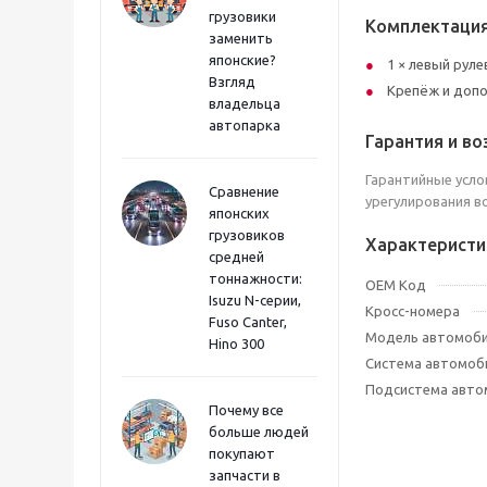
грузовики
Комплектаци
заменить
японские?
1 × левый руле
Взгляд
Крепёж и допо
владельца
автопарка
Гарантия и во
Гарантийные усло
Сравнение
урегулирования в
японских
грузовиков
Характеристи
средней
тоннажности:
OEM Код
Isuzu N-серии,
Кросс-номера
Fuso Canter,
Модель автомоб
Hino 300
Система автомоб
Подсистема авто
Почему все
больше людей
покупают
запчасти в