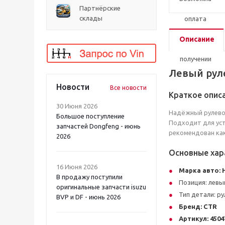
Партнёрские
склады
Описание
Левый руле
Новости
Все новости
Краткое опис
30 Июня 2026
Надёжный рулевой
Большое поступление
Подходит для уст
запчастей Dongfeng - июнь
рекомендован как
2026
Основные хар
16 Июня 2026
Марка авто:
В продажу поступили
Позиция: левы
оригинальные запчасти isuzu
Тип детали: р
BVP и DF - июнь 2026
Бренд:
CTR
Артикул:
4504