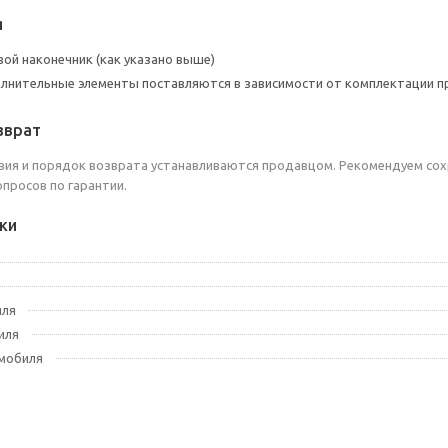
я
вой наконечник (как указано выше)
лнительные элементы поставляются в зависимости от комплектации пр
зврат
вия и порядок возврата устанавливаются продавцом. Рекомендуем сох
опросов по гарантии.
ки
иля
иля
мобиля