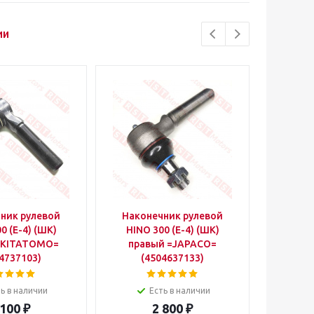
ии
ник рулевой
Наконечник рулевой
Након
0 (E-4) (ШК)
HINO 300 (E-4) (ШК)
HINO 
=KITATOMO=
правый =JAPACO=
правы
4737103)
(4504637133)
(4
ь в наличии
Есть в наличии
 100
₽
2 800
₽