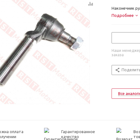
Наконечник ру
Подробнее
Наши менеджер
заказа
Поделит
Все аналог
ожна оплата
Гарантированное
Воз
олучении
качество
то