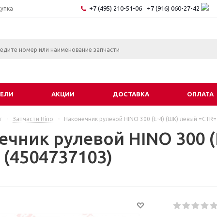
+7 (495) 210-51-06
+7 (916) 060-27-42
купка
ЕЛИ
АКЦИИ
ДОСТАВКА
ОПЛАТА
г
-
Запчасти Hino
-
Наконечник рулевой HINO 300 (E-4) (ШК) левый =CTR=
ечник рулевой HINO 300 (
 (4504737103)