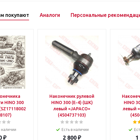
ом покупают
Аналоги
Персональные рекомендац
конечника
Наконечник рулевой
Наконеч
ги HINO 300
HINO 300 (E-4) (ШК)
HINO 30
(SZ17118002
левый =JAPACO=
левый 
8107)
(4504737103)
(450
в наличии
Есть в наличии
Ест
0
₽
2 800
₽
1