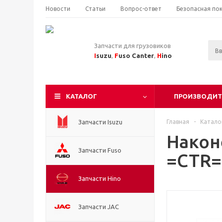
Новости
Статьи
Вопрос-ответ
Безопасная по
Запчасти для грузовиков
I
suzu
,
F
uso Canter
,
H
ino
КАТАЛОГ
ПРОИЗВОДИТ
Запчасти Isuzu
Главная
-
Катало
Након
Запчасти Fuso
=CTR=
Запчасти Hino
Запчасти JAC