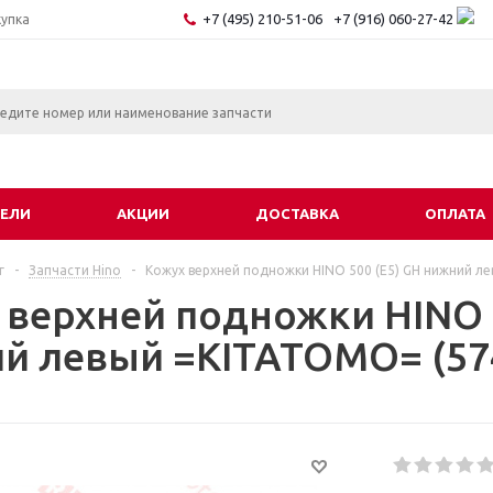
+7 (495) 210-51-06
+7 (916) 060-27-42
купка
ЕЛИ
АКЦИИ
ДОСТАВКА
ОПЛАТА
г
-
Запчасти Hino
-
Кожух верхней подножки HINO 500 (E5) GH нижний л
 верхней подножки HINO 5
й левый =KITATOMO= (57