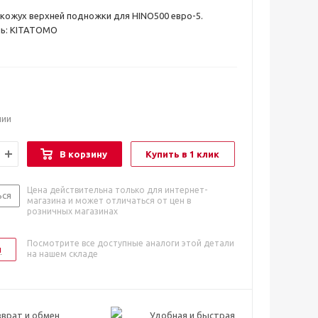
кожух верхней подножки для HINO500 евро-5.
ь: KITATOMO
чии
В корзину
Купить в 1 клик
Цена действительна только для интернет-
ься
магазина и может отличаться от цен в
розничных магазинах
Посмотрите все доступные аналоги этой детали
и
на нашем складе
врат и обмен
Удобная и быстрая