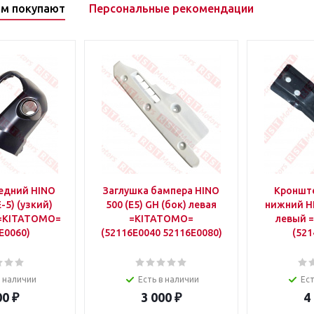
ом покупают
Персональные рекомендации
едний HINO
Заглушка бампера HINO
Кроншт
E-5) (узкий)
500 (E5) GH (бок) левая
нижний HI
 =KITATOMO=
=KITATOMO=
левый 
E0060)
(52116E0040 52116E0080)
(521
в наличии
Есть в наличии
Ест
00
₽
3 000
₽
4