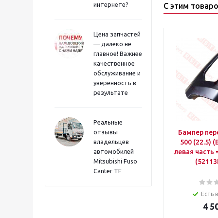
интернете?
С этим товар
Цена запчастей
— далеко не
главное! Важнее
качественное
обслуживание и
уверенность в
результате
Реальные
отзывы
Бампер пер
владельцев
500 (22.5) (
автомобилей
левая часть
Mitsubishi Fuso
(52113
Canter TF
Есть 
4 5