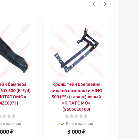
ейн бампера
Кронштейн крепления
Кронш
NO 500 (Е-3/4)
нижней подножки HINO
HINO 50
=KITATOMO=
500 (E5) (каркас) левый
левы
42E0071)
=KITATOMO=
(5
(S5066E0100)
ь в наличии
Есть в наличии
 000
₽
3 000
₽