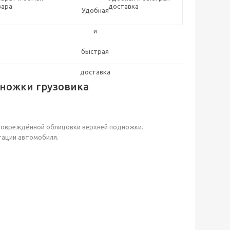
вара
доставка
дножки грузовика
повреждённой облицовки верхней подножки.
тации автомобиля.