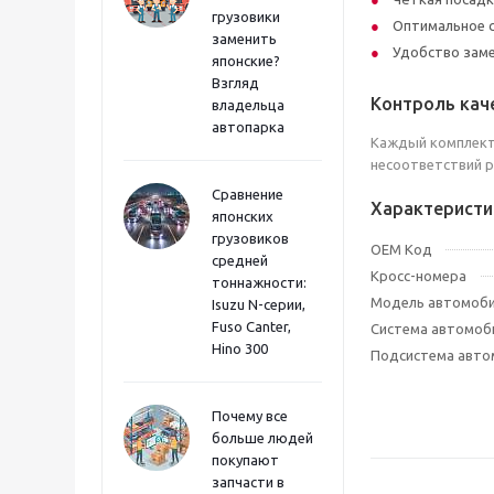
грузовики
Оптимальное с
заменить
Удобство заме
японские?
Взгляд
Контроль кач
владельца
автопарка
Каждый комплект
несоответствий р
Сравнение
Характеристи
японских
грузовиков
OEM Код
средней
Кросс-номера
тоннажности:
Модель автомоб
Isuzu N-серии,
Fuso Canter,
Система автомоб
Hino 300
Подсистема авто
Почему все
больше людей
покупают
запчасти в