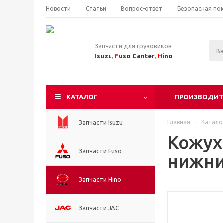
Новости
Статьи
Вопрос-ответ
Безопасная по
Запчасти для грузовиков
I
suzu
,
F
uso Canter
,
H
ino
КАТАЛОГ
ПРОИЗВОДИТ
Запчасти Isuzu
Главная
-
Катало
Кожух
Запчасти Fuso
нижни
Запчасти Hino
Запчасти JAC