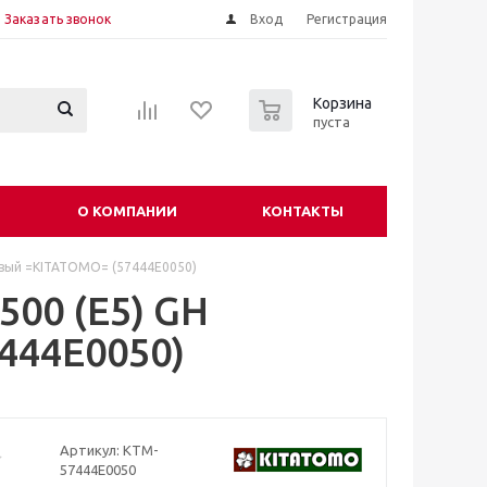
Заказать звонок
Вход
Регистрация
0
Корзина
пуста
О КОМПАНИИ
КОНТАКТЫ
евый =KITATOMO= (57444E0050)
00 (E5) GH
444E0050)
Артикул:
KTM-
57444E0050