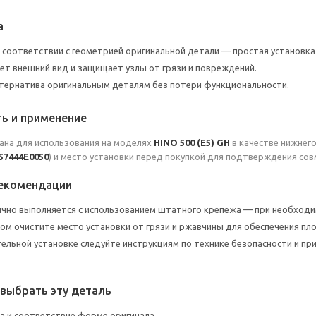
а
 соответствии с геометрией оригинальной детали — простая установка 
ет внешний вид и защищает узлы от грязи и повреждений.
тернатива оригинальным деталям без потери функциональности.
ь и применение
ана для использования на моделях
HINO 500 (E5) GH
в качестве нижнег
57444E0050
) и место установки перед покупкой для подтверждения со
рекомендации
чно выполняется с использованием штатного крепежа — при необход
м очистите место установки от грязи и ржавчины для обеспечения пло
ельной установке следуйте инструкциям по технике безопасности и пр
 выбрать эту деталь
а и соответствие форме оригинала.