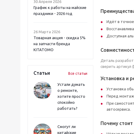
30 Апреля 2026
График к работы на майские
Преимуществ
праздники - 2026 год
Идёт в точное
Восстанавлива
26 Марта 2026
Доступная аль
Товарная акция - скидка 5%
на запчасти бренда
Совместимост
KITATOMO
Деталь разработ
сверить артикул (
Статьи
Все статьи
Установка и 
Устали думать
Установка обы
о ремонте,
Перед монтажо
хотите просто
спокойно
При самостоят
работать?
автосервиса.
Почему стоит
Смогут ли
китайские
Чёткая посадк