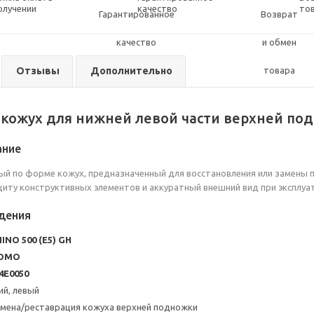
олучении
качество
то
Отзывы
Дополнительно
кожух для нижней левой части верхней по
ание
й по форме кожух, предназначенный для восстановления или замены 
иту конструктивных элементов и аккуратный внешний вид при эксплуа
дения
HINO 500 (E5) GH
TOMO
4E0050
ий, левый
амена/реставрация кожуха верхней подножки