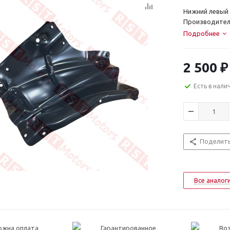
Нижний левый 
Производител
Подробнее
2 500
₽
Есть в нали
Поделит
Все аналог
ожна оплата
Гарантированное
Воз