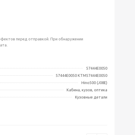
фектов перед отправкой. При обнаружении
ата.
57444E0050
57444E0050 KTM57444E0050
Hino500 (J08E)
Кабина, кузов, оптика
Кузовные детали