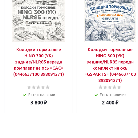
Колодки тормозные
Колодки тормозные
HINO 300 (УК)
HINO 300 (УК)
задние/NLR85 передн
задние/NLR85 передн
комплект на ось =CAC=
комплект на ось
(0446637100 898091271)
=GSPARTS= (0446637100
898091271)
Есть в наличии
Есть в наличии
3 800
₽
2 400
₽