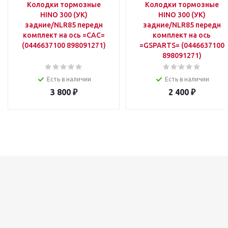
Колодки тормозные
Колодки тормозные
HINO 300 (УК)
HINO 300 (УК)
задние/NLR85 передн
задние/NLR85 передн
комплект на ось =CAC=
комплект на ось
(0446637100 898091271)
=GSPARTS= (0446637100
898091271)
Есть в наличии
Есть в наличии
3 800
₽
2 400
₽