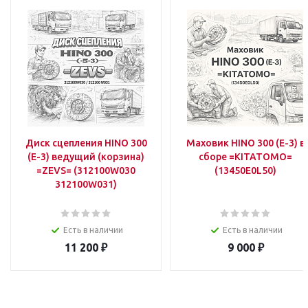
Диск сцепления HINO 300
Маховик HINO 300 (Е-3) в
(E-3) ведущий (корзина)
сборе =KITATOMO=
=ZEVS= (312100W030
(13450E0L50)
312100W031)
Есть в наличии
Есть в наличии
11 200
₽
9 000
₽