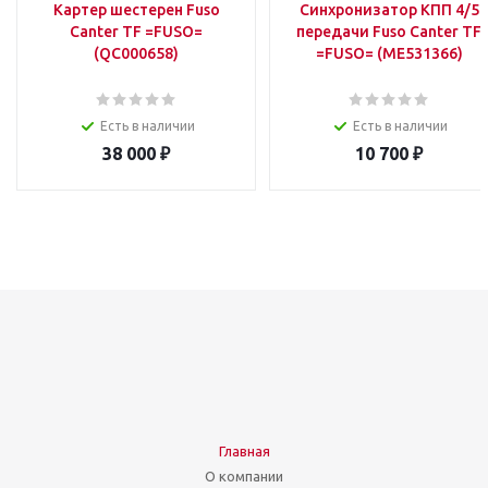
Картер шестерен Fuso
Синхронизатор КПП 4/5
Canter TF =FUSO=
передачи Fuso Canter TF
(QC000658)
=FUSO= (ME531366)
Есть в наличии
Есть в наличии
38 000
₽
10 700
₽
Главная
О компании