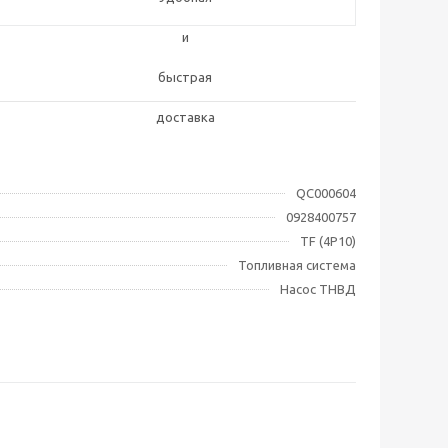
QC000604
0928400757
TF (4P10)
Топливная система
Насос ТНВД