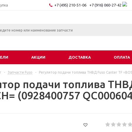
+7 (495) 210-51-06
+7 (916) 060-27-42
купка
ЕЛИ
АКЦИИ
ДОСТАВКА
ОПЛАТА
г
-
Запчасти Fuso
-
Регулятор подачи топлива ТНВД Fuso Canter TF =BO
ятор подачи топлива ТНВД
H= (0928400757 QC000604