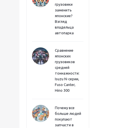
грузовики
заменить
японские?
Взгляд
владельца
автопарка
Сравнение
японских
грузовиков
средней
тоннажности:
Isuzu N-серии,
Fuso Canter,
Hino 300
Почему все
больше людей
покупают
запчасти в