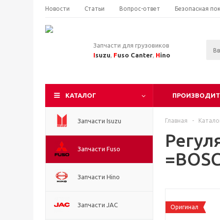
Новости
Статьи
Вопрос-ответ
Безопасная по
Запчасти для грузовиков
I
suzu
,
F
uso Canter
,
H
ino
КАТАЛОГ
ПРОИЗВОДИТ
Запчасти Isuzu
Главная
-
Катало
Регул
Запчасти Fuso
=BOSC
Запчасти Hino
Запчасти JAC
Оригинал