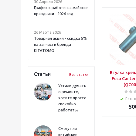
30 Апреля 2026
График к работы на майские
праздники - 2026 год
26 Марта 2026
Товарная акция - скидка 5%
на запчасти бренда
KITATOMO
Втулка кре
Статьи
Все статьи
Fuso Cante
(QC00
Устали думать
о ремонте,
хотите просто
Есть 
спокойно
50
работать?
Смогут ли
китайские