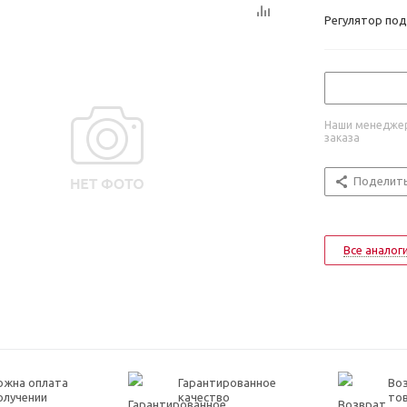
Регулятор под
Наши менеджер
заказа
Поделит
Все аналог
ожна оплата
Гарантированное
Воз
олучении
качество
то