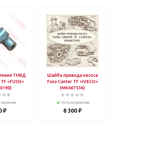
пления ТНВД
Шайба привода насоса
r TF =FUSO=
Fuso Canter TF =IVECO=
0190)
(MK667536)
в наличии
Есть в наличии
0
₽
8 300
₽