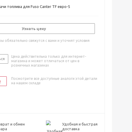
ачи топлива для Fuso Canter TF евро-5
Узнать цену
ы обязательно свяжутся с вами и уточнят условия
Цена действительна только для интернет-
ься
магазина и может отличаться от цен в
розничных магазинах
Посмотрите все доступные аналоги этой детали
и
на нашем складе
врат и обмен
Удобная и быстрая
вара
доставка