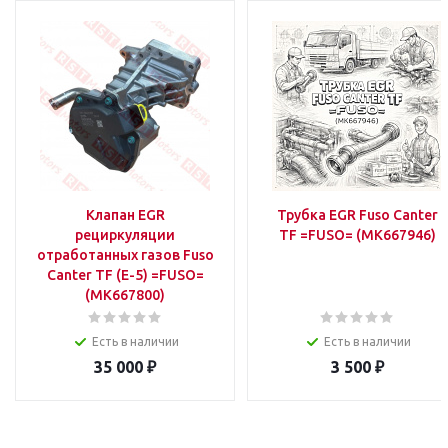
Клапан EGR
Трубка EGR Fuso Canter
рециркуляции
TF =FUSO= (MK667946)
отработанных газов Fuso
Canter TF (E-5) =FUSO=
(MK667800)
Есть в наличии
Есть в наличии
35 000
₽
3 500
₽