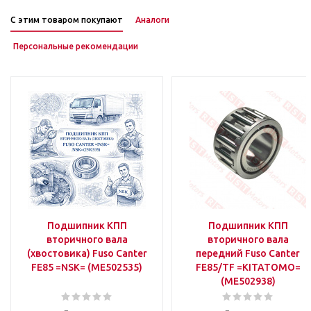
С этим товаром покупают
Аналоги
Персональные рекомендации
Подшипник КПП
Подшипник КПП
вторичного вала
вторичного вала
(хвостовика) Fuso Canter
передний Fuso Canter
FE85 =NSK= (ME502535)
FE85/TF =KITATOMO=
(ME502938)