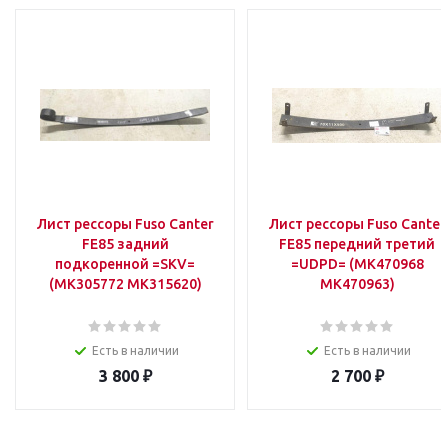
Лист рессоры Fuso Canter
Лист рессоры Fuso Canter
FE85 задний
FE85 передний третий
подкоренной =SKV=
=UDPD= (MK470968
(MK305772 MK315620)
MK470963)
Есть в наличии
Есть в наличии
3 800
₽
2 700
₽