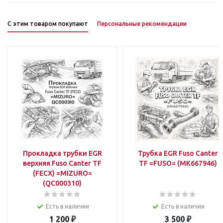
С этим товаром покупают
Персональные рекомендации
Прокладка трубки EGR
Трубка EGR Fuso Canter
верхняя Fuso Canter TF
TF =FUSO= (MK667946)
(FECX) =MIZURO=
(QC000310)
Есть в наличии
Есть в наличии
1 200
₽
3 500
₽