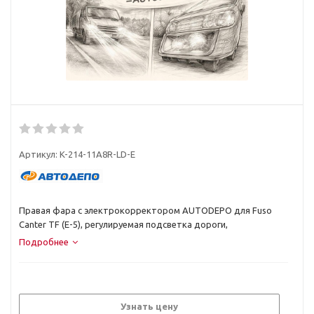
Артикул:
K-214-11A8R-LD-E
Правая фара с электрокорректором AUTODEPO для Fuso
Canter TF (E-5), регулируемая подсветка дороги,
каталожный...
Подробнее
Узнать цену