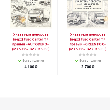
Указатель поворота
Указатель поворота
(верх) Fuso Canter TF
(верх) Fuso Canter TF
правый =AUTODEPO=
правый =GREEN FOX=
(MK580528 MX915955)
(MK580528 MX915955)
Есть в наличии
Есть в наличии
4 100
₽
2 700
₽