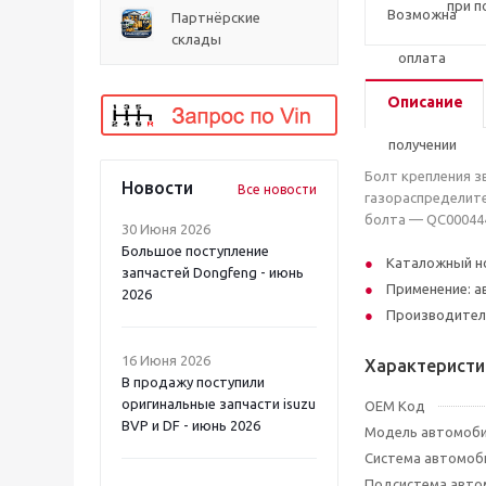
при п
Партнёрские
склады
Описание
Болт крепления з
Новости
Все новости
газораспределите
болта — QC00044
30 Июня 2026
Большое поступление
Каталожный н
запчастей Dongfeng - июнь
Применение: а
2026
Производител
16 Июня 2026
Характеристи
В продажу поступили
оригинальные запчасти isuzu
OEM Код
BVP и DF - июнь 2026
Модель автомоб
Система автомоб
Подсистема авто