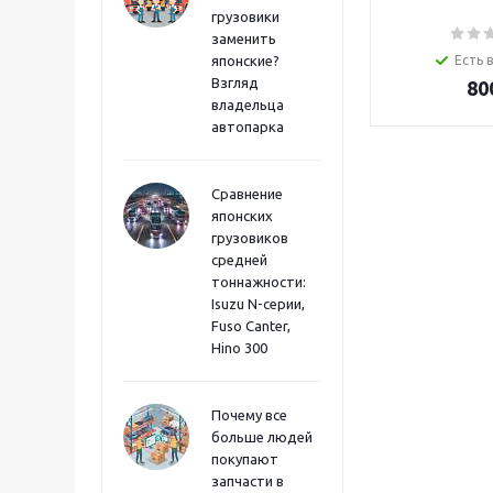
грузовики
заменить
японские?
Есть 
Взгляд
80
владельца
автопарка
Сравнение
японских
грузовиков
средней
тоннажности:
Isuzu N-серии,
Fuso Canter,
Hino 300
Почему все
больше людей
покупают
запчасти в