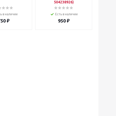
504238926)
ь в наличии
Есть в наличии
750
₽
950
₽