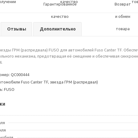
олучении
качество
то
Отзывы
Дополнительно
везды ГРМ (распредвала) FUSO для автомобилей Fuso Canter TF. Обесп
льного механизма, предотвращая её смещение и обеспечивая синхрон
4.
омер: QC000444
втомобили Fuso Canter TF, звезда ГРМ (распредвал)
ь: FUSO
ки
иля
иля
мобиля