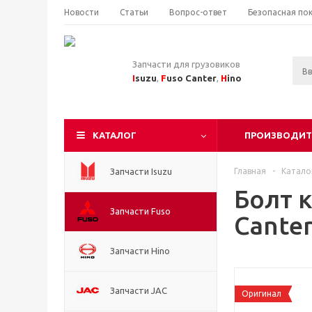
Новости
Статьи
Вопрос-ответ
Безопасная по
Запчасти для грузовиков
I
suzu
,
F
uso Canter
,
H
ino
КАТАЛОГ
ПРОИЗВОДИТ
Запчасти Isuzu
Главная
-
Катало
Болт 
Запчасти Fuso
Cante
Запчасти Hino
Запчасти JAC
Оригинал