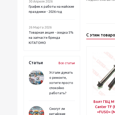
30 Апреля 2026
График к работы на майские
праздники - 2026 год
26 Марта 2026
Товарная акция - скидка 5%
С этим товар
на запчасти бренда
KITATOMO
Статьи
Все статьи
Устали думать
о ремонте,
хотите просто
спокойно
работать?
Болт ГБЦ M
Canter TF 
Смогут ли
=FUSO= (
китайские