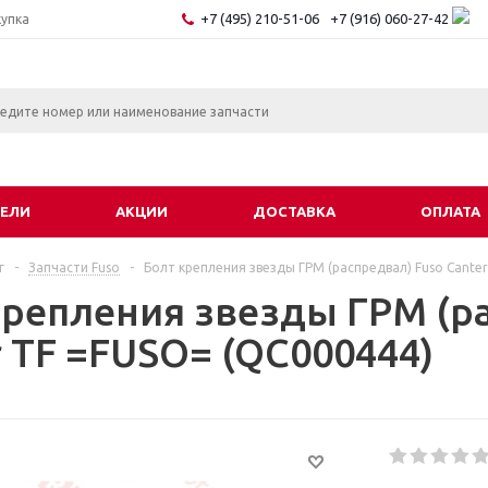
+7 (495) 210-51-06
+7 (916) 060-27-42
купка
ЕЛИ
АКЦИИ
ДОСТАВКА
ОПЛАТА
г
-
Запчасти Fuso
-
Болт крепления звезды ГРМ (распредвал) Fuso Cante
крепления звезды ГРМ (р
r TF =FUSO= (QC000444)