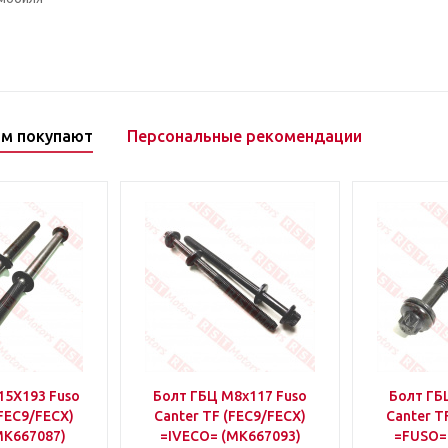
ом покупают
Персональные рекомендации
15X193 Fuso
Болт ГБЦ M8x117 Fuso
Болт ГБ
(FEC9/FECX)
Canter TF (FEC9/FECX)
Canter T
MK667087)
=IVECO= (MK667093)
=FUSO=