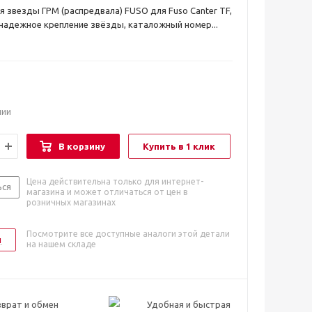
я звезды ГРМ (распредвала) FUSO для Fuso Canter TF,
надежное крепление звёзды, каталожный номер...
чии
В корзину
Купить в 1 клик
Цена действительна только для интернет-
ься
магазина и может отличаться от цен в
розничных магазинах
Посмотрите все доступные аналоги этой детали
и
на нашем складе
врат и обмен
Удобная и быстрая