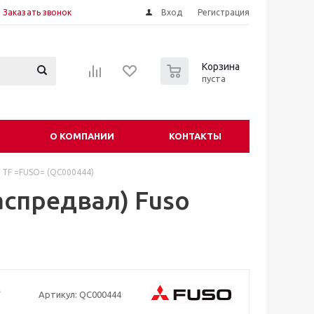
Заказать звонок
Вход
Регистрация
0
Корзина
пуста
О КОМПАНИИ
КОНТАКТЫ
r TF =FUSO= (QC000444)
аспредвал) Fuso
Артикул:
QC000444