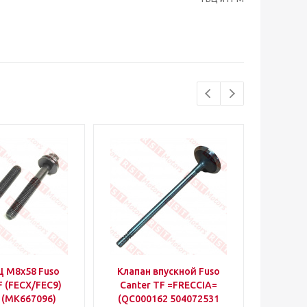
Ц M8x58 Fuso
Клапан впускной Fuso
Клапан
F (FECX/FEC9)
Canter TF =FRECCIA=
Cante
 (MK667096)
(QC000162 504072531
(